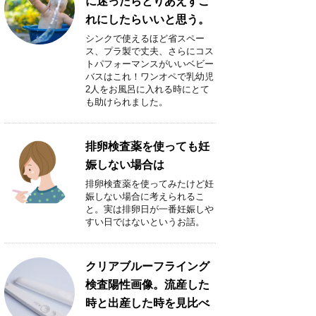
に迷ったらとりあえずこ
れにしたらいいと思う。
シンクで使えるほど省スペー
ス、プラ製で丈夫、さらにコス
トパフォーマンスがいいベビー
バスはこれ！ワンオペで乳幼児
2人をお風呂に入れる時にとて
も助けられました。
排卵検査薬を使っても妊
娠しない場合は
排卵検査薬を使ってみたけど妊
娠しない場合に考えられるこ
と。実は排卵日が一番妊娠しや
すい日ではないというお話。
クリアブルーフライング
検査陽性画像。流産した
時と出産した時を見比べ