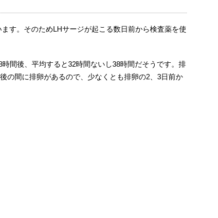
います。そのためLHサージが起こる数日前から検査薬を使
48時間後、平均すると32時間ないし38時間だそうです。排
日後の間に排卵があるので、少なくとも排卵の2、3日前か
目
目
目
目
目
目
目