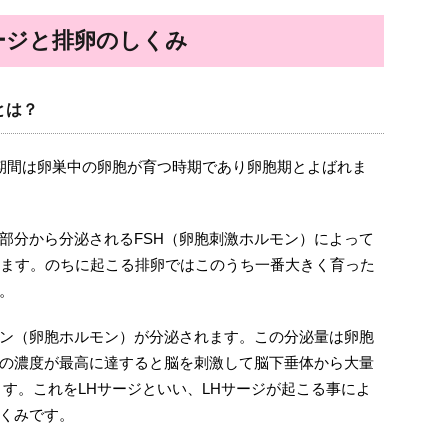
ージと排卵のしくみ
とは？
期間は卵巣中の卵胞が育つ時期であり卵胞期とよばれま
部分から分泌されるFSH（卵胞刺激ホルモン）によって
めます。のちに起こる排卵ではこのうち一番大きく育った
。
ン（卵胞ホルモン）が分泌されます。この分泌量は卵胞
の濃度が最高に達すると脳を刺激して脳下垂体から大量
ます。これをLHサージといい、LHサージが起こる事によ
くみです。