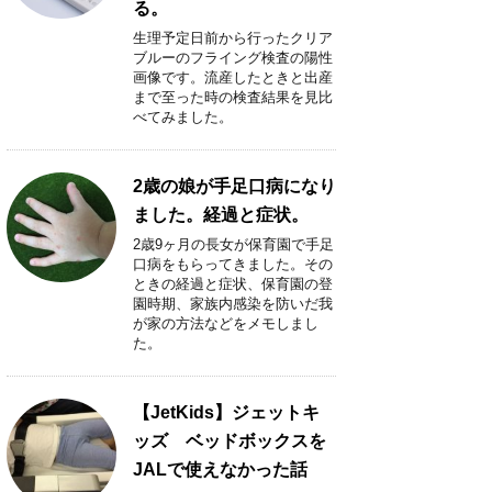
る。
生理予定日前から行ったクリア
ブルーのフライング検査の陽性
画像です。流産したときと出産
まで至った時の検査結果を見比
べてみました。
2歳の娘が手足口病になり
ました。経過と症状。
2歳9ヶ月の長女が保育園で手足
口病をもらってきました。その
ときの経過と症状、保育園の登
園時期、家族内感染を防いだ我
が家の方法などをメモしまし
た。
【JetKids】ジェットキ
ッズ ベッドボックスを
JALで使えなかった話