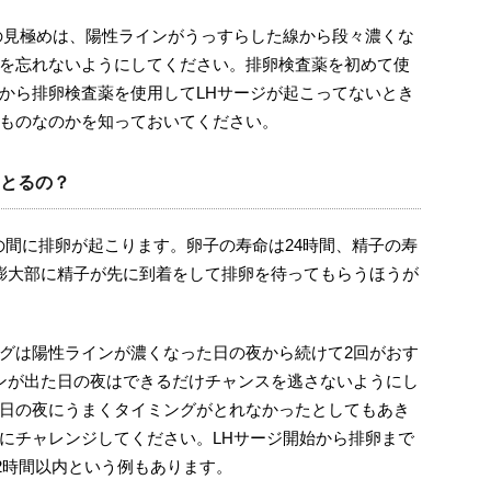
の見極めは、陽性ラインがうっすらした線から段々濃くな
を忘れないようにしてください。排卵検査薬を初めて使
から排卵検査薬を使用してLHサージが起こってないとき
ものなのかを知っておいてください。
とるの？
間の間に排卵が起こります。卵子の寿命は24時間、精子の寿
膨大部に精子が先に到着をして排卵を待ってもらうほうが
グは陽性ラインが濃くなった日の夜から続けて2回がおす
ンが出た日の夜はできるだけチャンスを逃さないようにし
日の夜にうまくタイミングがとれなかったとしてもあき
にチャレンジしてください。LHサージ開始から排卵まで
72時間以内という例もあります。